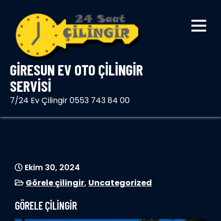
Skip
to
content
GIRESUN EV OTO ÇILINGIR
SERVISI
7/24 Ev Çilingir 0553 743 84 00
Ekim 30, 2024
Görele çilingir
,
Uncategorized
GÖRELE ÇİLİNGİR