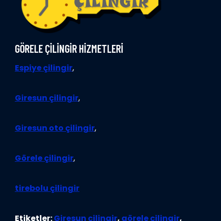
GÖRELE ÇİLİNGİR HİZMETLERİ
Espiye çilingir
,
Giresun çilingir
,
Giresun oto çilingir
,
Görele çilingir
,
tirebolu çilingir
Etiketler:
Giresun çilingir
,
görele çilingir
,