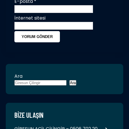
E-posta
*
İnternet sitesi
Ara
Ara
BIZE ULAŞIN
GİRESUN ACİL ÇİLİNGİR – 0506 702 20