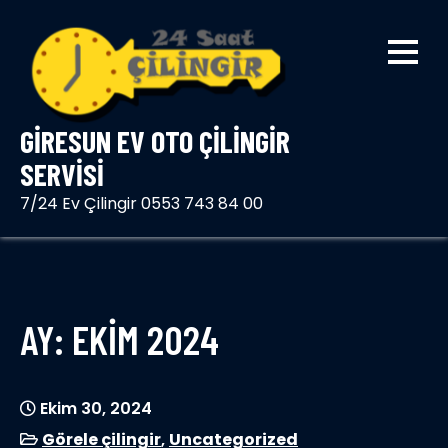
Skip
to
content
GIRESUN EV OTO ÇILINGIR
SERVISI
7/24 Ev Çilingir 0553 743 84 00
AY:
EKIM 2024
Ekim 30, 2024
Görele çilingir
,
Uncategorized