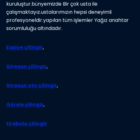
kuruluştur.bünyemizde Bir çok usta ile
çalışmaktayız.ustalarımızın hepsi deneyimli
profesyoneldir.yapılan tüm işlemler Yağız anahtar
sorumluluğu altındadır.
Espiye çilingir
,
Giresun çilingir
,
Giresun oto çilingir
,
Görele çilingir
,
tirebolu çilingir