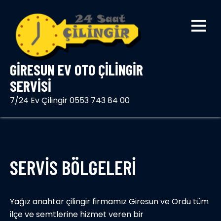
Skip
to
content
GIRESUN EV OTO ÇILINGIR
SERVISI
7/24 Ev Çilingir 0553 743 84 00
SERVIS BÖLGELERI
Yağız anahtar çilingir firmamız Giresun ve Ordu tüm
ilçe ve semtlerine hizmet veren bir