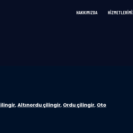
HAKKIMIZDA
HIZMETLERIMI
ilingir
,
Altınordu çilingir
,
Ordu çilingir
,
Oto