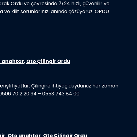
rak Ordu ve çevresinde 7/24 hızlı, güvenilir ve
a ve kilit sorunlarınızı anında çözüyoruz. ORDU
 anahtar
,
Oto Çilingir Ordu
rişli fiyatlar. Çilingire ihtiyaç duydunuz her zaman
 : 0506 70 2 20 34 – 0553 743 84 00
gir
,
Oto anahtar
,
Oto Çilingir Ordu