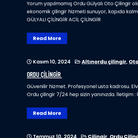
Yorum yapılmamış Ordu Gülyalı Oto Çilingir ola
ekonomik çilingir hizmeti sunuyor, kapıda kalm
GÜLYALI ÇİLİNGİR ACİL ÇİLİNGİR
Read More
Kasım 10, 2024
Altınordu çilingir
,
Oto
ORDU ÇILINGIR
Güvenilir hizmet. Profesyonel usta kadrosu. Elve
Ordu çilingir 7/24 hep sizin yanınızda. İletişim
Read More
Temmuz 10, 2024
Çilingir
,
Ordu Çilin