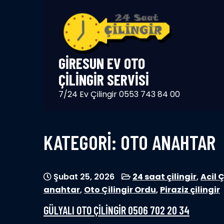
Skip
to
content
GIRESUN EV OTO
ÇILINGIR SERVISI
7/24 Ev Çilingir 0553 743 84 00
KATEGORI:
OTO ANAHTAR
Şubat 25, 2026
24 saat çilingir
,
Acil Ç
anahtar
,
Oto Çilingir Ordu
,
Piraziz çilingir
GÜLYALI OTO ÇİLİNGİR 0506 702 20 34