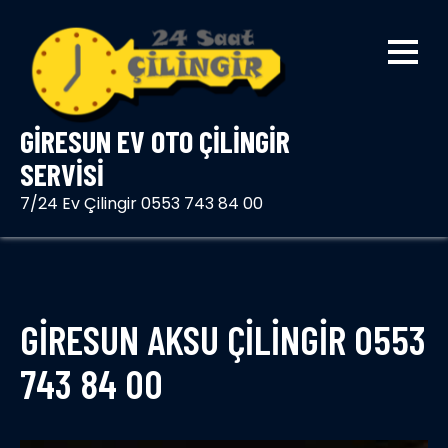
Skip
to
content
GIRESUN EV OTO ÇILINGIR
SERVISI
7/24 Ev Çilingir 0553 743 84 00
GİRESUN AKSU ÇİLİNGİR 0553
743 84 00