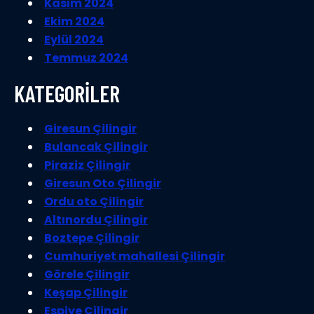
Kasım 2024
Ekim 2024
Eylül 2024
Temmuz 2024
KATEGORİLER
Giresun Çilingir
Bulancak Çilingir
Piraziz Çilingir
Giresun Oto Çilingir
Ordu oto Çilingir
Altınordu Çilingir
Boztepe Çilingir
Cumhuriyet mahallesi Çilingir
Görele Çilingir
Keşap Çilingir
Espiye Çilingir