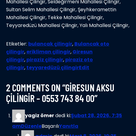
Mahallesi Çilingir, Seldeğirmeni Mahallesi Çilingir,
Sultan Selim Mahallesi Çilingir, Şeyhkeramettin
Mahallesi Çilingir, Tekke Mahallesi Çilingir,
Teyyaredüzü Mahallesi Çilingir, Yalı Mahallesi Çilingir,
Etiketler:
bulancak çilingir
,
Bulancak oto
çilingir
,
erikliman çilingir
,
Giresun
çilingir
,
piraziz çilingir
,
piraziz oto
çilingir
,
teyyaredüzü çilingir
Edit
2 COMMENTS ON “GİRESUN AKSU
ÇİLİNGİR – 0553 743 84 00”
yagiz ömer
dedi ki:
Şubat 28, 2026, 7:35
am
Düzenle
Başarılı
Yanıtla