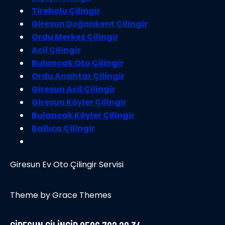
Tirebolu Çilingir
Giresun Doğankent Çilingir
Ordu Merkez Çilingir
Acil Çilingir
Bulancak Oto Çilingir
Ordu Anahtar Çilingir
Giresun Acil Çilingir
Giresun Köyler Çilingir
Bulancak Köyler Çilingir
Ballıca Çilingir
Giresun Ev Oto Çilingir Servisi
Theme by Grace Themes