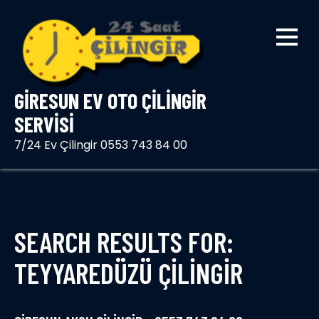
Skip
to
content
GIRESUN EV OTO ÇILINGIR
SERVISI
7/24 Ev Çilingir 0553 743 84 00
SEARCH RESULTS FOR:
TEYYAREDÜZÜ ÇILINGIR