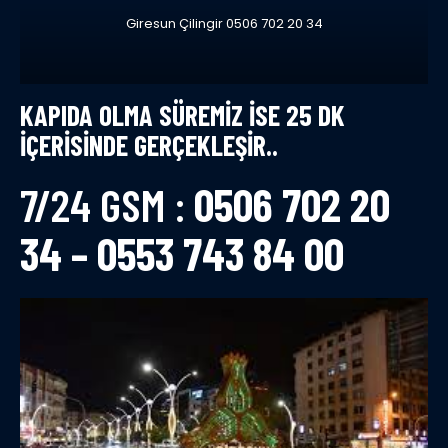
Giresun Çilingir 0506 702 20 34
KAPIDA OLMA SÜREMIZ ISE 25 DK
IÇERISINDE GERÇEKLEŞIR..
7/24 GSM :
0506 702 20
34 – 0553 743 84 00