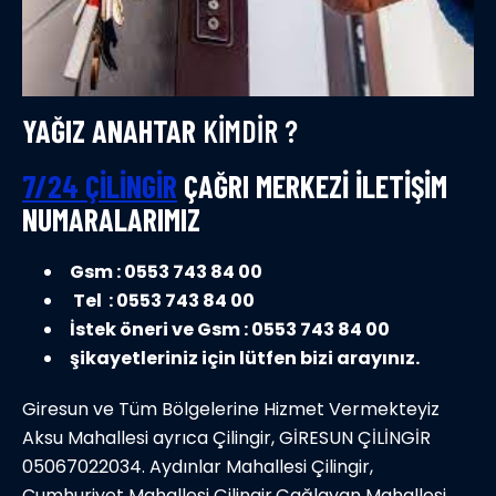
YAĞIZ ANAHTAR
KIMDIR ?
7/24 ÇILINGIR
ÇAĞRI MERKEZI İLETIŞIM
NUMARALARIMIZ
Gsm : 0553 743 84 00
Tel : 0553 743 84 00
İstek öneri ve Gsm : 0553 743 84 00
şikayetleriniz için lütfen bizi arayınız.
Giresun ve Tüm Bölgelerine Hizmet Vermekteyiz
Aksu Mahallesi ayrıca Çilingir, GİRESUN ÇİLİNGİR
05067022034. Aydınlar Mahallesi Çilingir,
Cumhuriyet Mahallesi Çilingir,Çağlayan Mahallesi