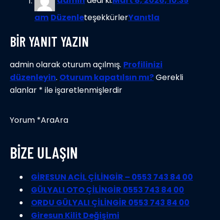
admin
dedi ki:
Mart 8, 2026, 10:35
am
Düzenle
teşekkürler
Yanıtla
BİR YANIT YAZIN
admin olarak oturum açılmış.
Profilinizi
düzenleyin
.
Oturum kapatılsın mı?
Gerekli
alanlar * ile işaretlenmişlerdir
Yorum *AraAra
BİZE ULAŞIN
GİRESUN ACİL ÇİLİNGİR – 0553 743 84 00
GÜLYALI OTO ÇİLİNGİR 0553 743 84 00
ORDU GÜLYALI ÇİLİNGİR 0553 743 84 00
Giresun Kilit Değişimi