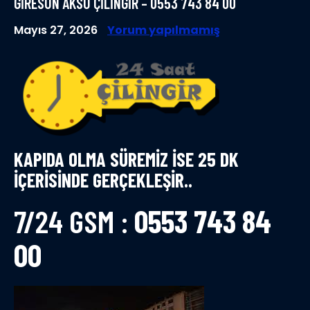
GİRESUN AKSU ÇİLİNGİR – 0553 743 84 00
Mayıs 27, 2026
Yorum yapılmamış
KAPIDA OLMA SÜREMİZ İSE 25 DK
İÇERİSİNDE GERÇEKLEŞİR..
7/24 GSM :
0553 743 84
00