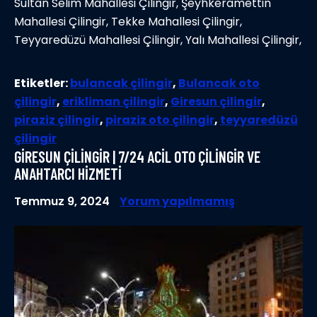
Sultan Selim Mahallesi Çilingir, Şeyhkeramettin
Mahallesi Çilingir, Tekke Mahallesi Çilingir,
Teyyaredüzü Mahallesi Çilingir, Yalı Mahallesi Çilingir,
Etiketler:
bulancak çilingir
,
Bulancak oto
çilingir
,
erikliman çilingir
,
Giresun çilingir
,
piraziz çilingir
,
piraziz oto çilingir
,
teyyaredüzü
çilingir
GIRESUN ÇILINGIR | 7/24 ACIL OTO ÇILINGIR VE
ANAHTARCI HIZMETI
Temmuz 9, 2024
Yorum yapılmamış