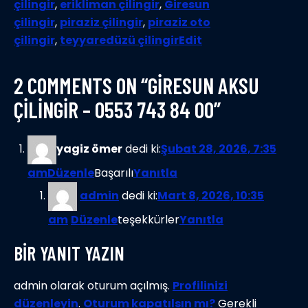
çilingir
,
erikliman çilingir
,
Giresun
çilingir
,
piraziz çilingir
,
piraziz oto
çilingir
,
teyyaredüzü çilingir
Edit
2 COMMENTS ON “GİRESUN AKSU
ÇİLİNGİR – 0553 743 84 00”
yagiz ömer
dedi ki:
Şubat 28, 2026, 7:35
am
Düzenle
Başarılı
Yanıtla
admin
dedi ki:
Mart 8, 2026, 10:35
am
Düzenle
teşekkürler
Yanıtla
BİR YANIT YAZIN
admin olarak oturum açılmış.
Profilinizi
düzenleyin
.
Oturum kapatılsın mı?
Gerekli