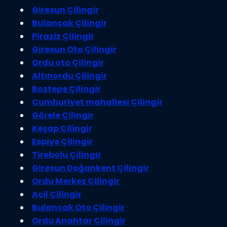
Giresun Çilingir
Bulancak Çilingir
Piraziz Çilingir
Giresun Oto Çilingir
Ordu oto Çilingir
Altınordu Çilingir
Boztepe Çilingir
Cumhuriyet mahallesi Çilingir
Görele Çilingir
Keşap Çilingir
Espiye Çilingir
Tirebolu Çilingir
Giresun Doğankent Çilingir
Ordu Merkez Çilingir
Acil Çilingir
Bulancak Oto Çilingir
Ordu Anahtar Çilingir