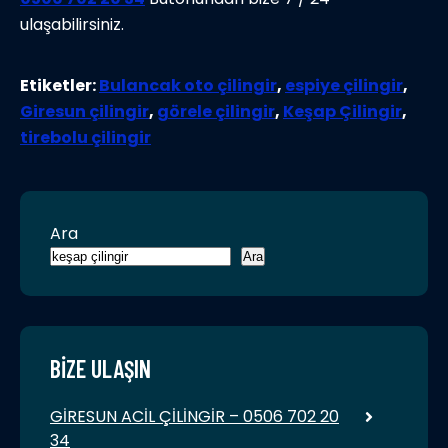
ulaşabilirsiniz.
Etiketler:
Bulancak oto çilingir
,
espiye çilingir
,
Giresun çilingir
,
görele çilingir
,
Keşap Çilingir
,
tirebolu çilingir
Ara
Ara
BIZE ULAŞIN
GİRESUN ACİL ÇİLİNGİR – 0506 702 20
34