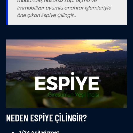
müdahale, hasarsız kapı açma ve
immobilizer uyumlu anahtar işlemleriyle
öne çıkan Espiye Çilingir…
NEDEN ESPIYE ÇILINGIR?
7/24 Acil Hizmet