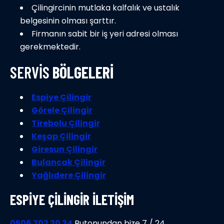
Çilingircinin mutlaka kalfalık ve ustalık
belgesinin olması şarttır.
Firmanın sabit bir iş yeri adresi olması
gerekmektedir.
SERVIS
BÖLGELERI
Espiye Çilingir
Görele Çilingir
Tirebolu Çilingir
Keşap Çilingir
Giresun Çilingir
Bulancak Çilingir
Yağlıdere Çilingir
ESPIYE ÇILINGIR İLETIŞIM
0506 702 20 34
Butonundan bize 7 / 24