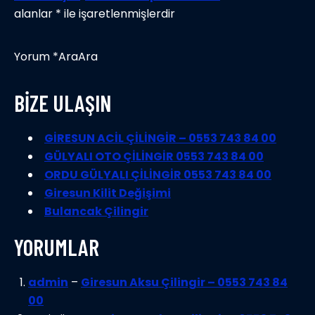
alanlar * ile işaretlenmişlerdir
Yorum *AraAra
BİZE ULAŞIN
GİRESUN ACİL ÇİLİNGİR – 0553 743 84 00
GÜLYALI OTO ÇİLİNGİR 0553 743 84 00
ORDU GÜLYALI ÇİLİNGİR 0553 743 84 00
Giresun Kilit Değişimi
Bulancak Çilingir
YORUMLAR
admin
–
Giresun Aksu Çilingir – 0553 743 84
00