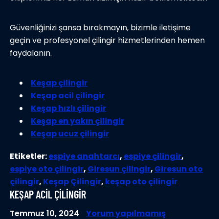
Güvenliğinizi şansa bırakmayın, bizimle iletişime
geçin ve profesyonel çilingir hizmetlerinden hemen
faydalanın.
Keşap çilingir
Keşap acil çilingir
Keşap hızlı çilingir
Keşap en yakın çilingir
Keşap ucuz çilingir
Etiketler:
espiye anahtarcı
,
espiye çilingir
,
espiye oto çilingir
,
Giresun çilingir
,
Giresun oto
çilingir
,
Keşap Çilingir
,
keşap oto çilingir
KEŞAP ACİL ÇİLİNGİR
Temmuz 10, 2024
Yorum yapılmamış