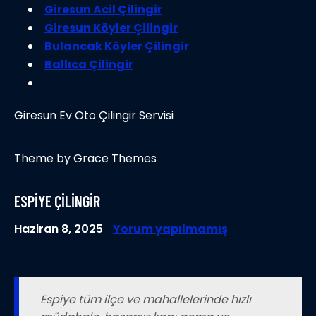
Giresun Acil Çilingir
Giresun Köyler Çilingir
Bulancak Köyler Çilingir
Ballıca Çilingir
Giresun Ev Oto Çilingir Servisi
Theme by Grace Themes
ESPIYE ÇILINGIR
Haziran 8, 2025
Yorum yapılmamış
Espiye tüm ilçe ve mahallelerinde hızlı