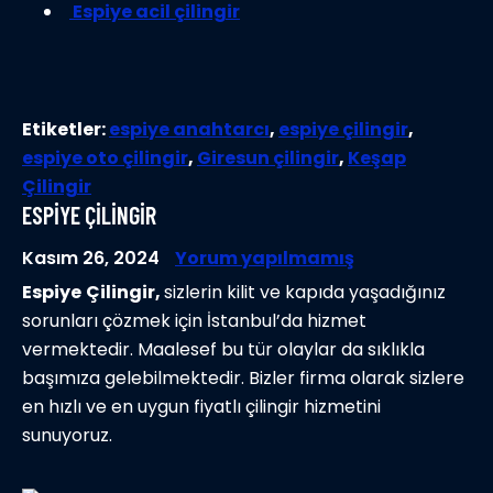
Espiye acil çilingir
Etiketler:
espiye anahtarcı
,
espiye çilingir
,
espiye oto çilingir
,
Giresun çilingir
,
Keşap
Çilingir
ESPIYE ÇILINGIR
Kasım 26, 2024
Yorum yapılmamış
Espiye
Çilingir,
sizlerin kilit ve kapıda yaşadığınız
sorunları çözmek için İstanbul’da hizmet
vermektedir. Maalesef bu tür olaylar da sıklıkla
başımıza gelebilmektedir. Bizler firma olarak sizlere
en hızlı ve en uygun fiyatlı çilingir hizmetini
sunuyoruz.