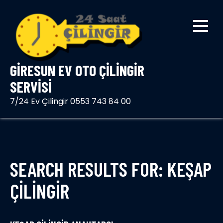
Skip
to
content
GIRESUN EV OTO ÇILINGIR
SERVISI
7/24 Ev Çilingir 0553 743 84 00
SEARCH RESULTS FOR:
KEŞAP
ÇILINGIR