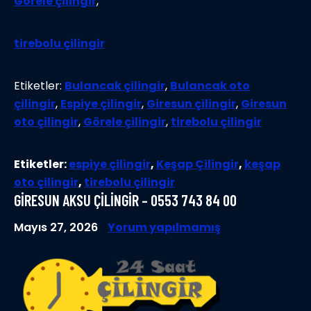
Görele çilingir
,
tirebolu çilingir
Etiketler:
Bulancak çilingir
,
Bulancak oto
çilingir
,
Espiye çilingir
,
Giresun çilingir
,
Giresun
oto çilingir
,
Görele çilingir
,
tirebolu çilingir
Etiketler:
espiye çilingir
,
Keşap Çilingir
,
keşap
oto çilingir
,
tirebolu çilingir
GİRESUN AKSU ÇİLİNGİR – 0553 743 84 00
Mayıs 27, 2026
Yorum yapılmamış