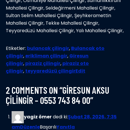
Çilingir, Osmaniye Mahallesi Çilingir, Samanlıkkıranı
Mahallesi Çilingir, Seldeğirmeni Mahallesi Çilingir,
Sultan Selim Mahallesi Çilingir, Şeyhkeramettin
Mahallesi Çilingir, Tekke Mahallesi Çilingir,
Teyyaredüzü Mahallesi Çilingir, Yalı Mahallesi Çilingir,
Etiketler:
bulancak çilingir
,
Bulancak oto
çilingir
,
erikliman çilingir
,
Giresun
çilingir
,
piraziz çilingir
,
piraziz oto
çilingir
,
teyyaredüzü çilingir
Edit
2 COMMENTS ON “GİRESUN AKSU
ÇİLİNGİR – 0553 743 84 00”
yagiz ömer
dedi ki:
Şubat 28, 2026, 7:35
am
Düzenle
Başarılı
Yanıtla