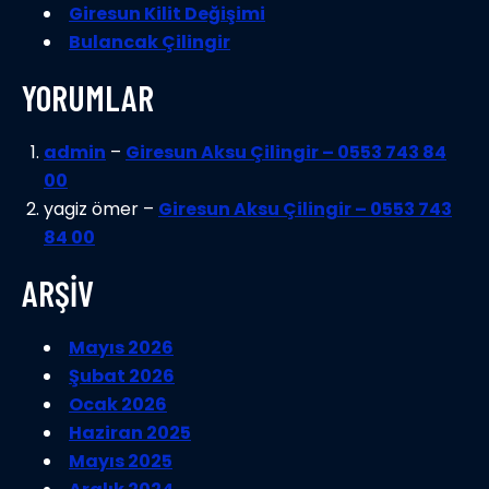
Giresun Kilit Değişimi
Bulancak Çilingir
YORUMLAR
admin
–
Giresun Aksu Çilingir – 0553 743 84
00
yagiz ömer –
Giresun Aksu Çilingir – 0553 743
84 00
ARŞİV
Mayıs 2026
Şubat 2026
Ocak 2026
Haziran 2025
Mayıs 2025