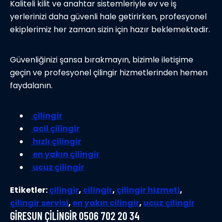
Kaliteli kilit ve anahtar sistemleriyle ev ve iş
yerlerinizi daha güvenli hale getirirken, profesyonel
ekiplerimiz her zaman sizin için hazır beklemektedir.
Güvenliğinizi şansa bırakmayın, bizimle iletişime
geçin ve profesyonel çilingir hizmetlerinden hemen
faydalanın.
çilingir
acil çilingir
hızlı çilingir
en yakın çilingir
ucuz çilingir
Etiketler:
çilingir
,
cilingir
,
çilingir hizmeti
,
çilingir servisi
,
en yakın cilingir
,
ucuz çilingir
GIRESUN ÇILINGIR 0506 702 20 34