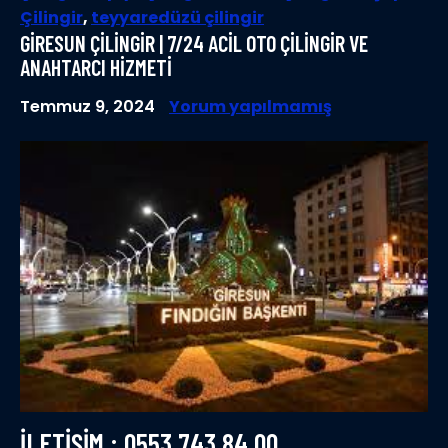
Çilingir
,
teyyaredüzü çilingir
GIRESUN ÇILINGIR | 7/24 ACIL OTO ÇILINGIR VE
ANAHTARCI HIZMETI
Temmuz 9, 2024
Yorum yapılmamış
ILETIŞIM : 0553 743 84 00