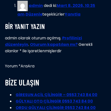
admin
dedi ki:
Mart 8, 2026, 10:35
am
Düzenle
teşekkürler
Yanıtla
BİR YANIT YAZIN
admin olarak oturum açılmış.
Profilinizi
düzenleyin
.
Oturum kapatılsın mı?
Gerekli
alanlar * ile işaretlenmişlerdir
Yorum *AraAra
BİZE ULAŞIN
GİRESUN ACİL ÇİLİNGİR – 0553 743 84 00
GÜLYALI OTO ÇİLİNGİR 0553 743 84 00
ORDU GÜLYALI ÇİLİNGİR 0553 743 84 00