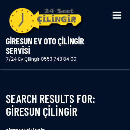
Skip
to
content
GIRESUN EV OTO ÇILINGIR
SERVISI
7/24 Ev Çilingir 0553 743 84 00
SEARCH RESULTS FOR:
GIRESUN ÇILINGIR