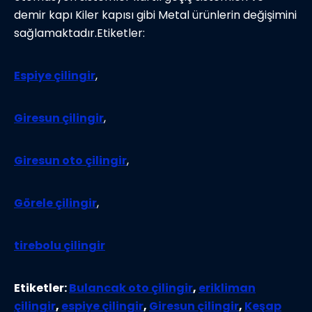
demir kapı Kiler kapısı gibi Metal ürünlerin değişimini
sağlamaktadır.Etiketler:
Espiye çilingir
,
Giresun çilingir
,
Giresun oto çilingir
,
Görele çilingir
,
tirebolu çilingir
Etiketler:
Bulancak oto çilingir
,
erikliman
çilingir
,
espiye çilingir
,
Giresun çilingir
,
Keşap