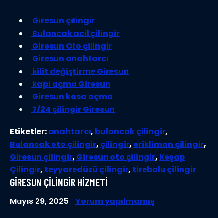
Giresun çilingir
Bulancak acil çilingir
Giresun Oto çilingir
Giresun anahtarcı
kilit değiştirme Giresun
kapı açma Giresun
Giresun kasa açma
7/24 çilingir Giresun
Etiketler:
anahtarcı
,
bulancak çilingir
,
Bulancak oto çilingir
,
çilingir
,
erikliman çilingir
,
Giresun çilingir
,
Giresun oto çilingir
,
Keşap
Çilingir
,
teyyaredüzü çilingir
,
tirebolu çilingir
GIRESUN ÇILINGIR HIZMETI
Mayıs 29, 2025
Yorum yapılmamış