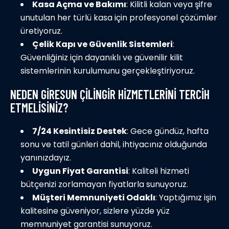
Kasa Açma ve Bakımı
: Kilitli kalan veya şifre
unutulan her türlü kasa için profesyonel çözümler
üretiyoruz.
Çelik Kapı ve Güvenlik Sistemleri
:
Güvenliğiniz için dayanıklı ve güvenilir kilit
sistemlerinin kurulumunu gerçekleştiriyoruz.
NEDEN GIRESUN ÇILINGIR HIZMETLERINI TERCIH
ETMELISINIZ?
7/24 Kesintisiz Destek
: Gece gündüz, hafta
sonu ve tatil günleri dahil, ihtiyacınız olduğunda
yanınızdayız.
Uygun Fiyat Garantisi
: Kaliteli hizmeti
bütçenizi zorlamayan fiyatlarla sunuyoruz.
Müşteri Memnuniyeti Odaklı
: Yaptığımız işin
kalitesine güveniyor, sizlere yüzde yüz
memnuniyet garantisi sunuyoruz.